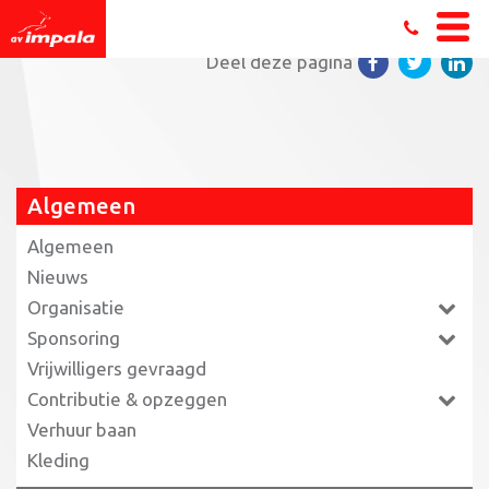
Home
»
Trots
»
ereDames092017
Deel deze pagina
Algemeen
Algemeen
Nieuws
Organisatie
Sponsoring
Vrijwilligers gevraagd
Contributie & opzeggen
Verhuur baan
Kleding