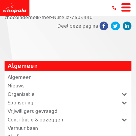
Home
»
Uitnodiging: chocolademelk training
»
Warme-
chocolademelk-met-Nutella-760×440
Deel deze pagina
Algemeen
Algemeen
Nieuws
Organisatie
Sponsoring
Vrijwilligers gevraagd
Contributie & opzeggen
Verhuur baan