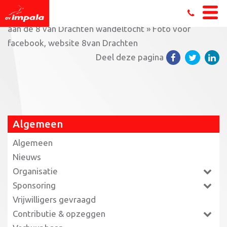
Home
»
VoetFlex verzorgt gratis voetscreening vooraf
aan de 8 van Drachten wandeltocht
»
Foto voor
facebook, website 8van Drachten
Deel deze pagina
Algemeen
Algemeen
Nieuws
Organisatie
Sponsoring
Vrijwilligers gevraagd
Contributie & opzeggen