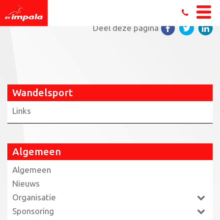
Home
»
Wandelsport
»
P1060780
Deel deze pagina
Wandelsport
Links
Algemeen
Algemeen
Nieuws
Organisatie
Sponsoring