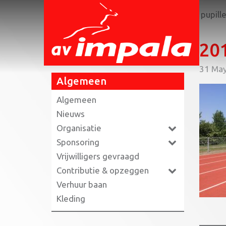
Home
»
Zonnige Athletic Champs voor pupille
20
31 Ma
Algemeen
Algemeen
Nieuws
Organisatie
Sponsoring
Vrijwilligers gevraagd
Contributie & opzeggen
Verhuur baan
Kleding