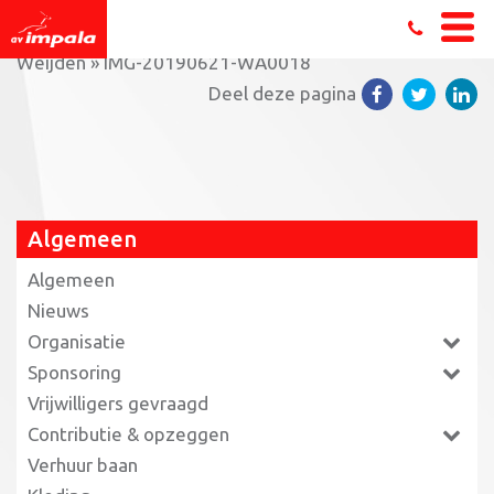
Home
»
Zwem11stedentocht met Maarten van der
Weijden
»
IMG-20190621-WA0018
Deel deze pagina
Algemeen
Algemeen
Nieuws
Organisatie
Sponsoring
Vrijwilligers gevraagd
Contributie & opzeggen
Verhuur baan