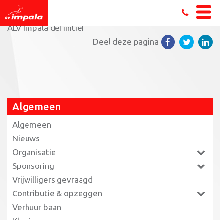
Home
»
12 april online ALV & pubquiz
»
200709 verslag
ALV Impala definitief
Deel deze pagina
Algemeen
Algemeen
Nieuws
Organisatie
Sponsoring
Vrijwilligers gevraagd
Contributie & opzeggen
Verhuur baan