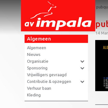
Home
»
12 april online ALV & pubquiz
»
pubqui
pub
14 Mar
Algemeen
Algemeen
Nieuws
Organisatie
Sponsoring
Vrijwilligers gevraagd
Contributie & opzeggen
Verhuur baan
Kleding