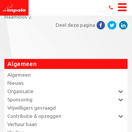
Home
»
Bedankt voor het stemmen op AV Impala
»
Naamloos-2
Deel deze pagina
Algemeen
Algemeen
Nieuws
Organisatie
Sponsoring
Vrijwilligers gevraagd
Contributie & opzeggen
Verhuur baan