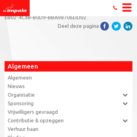
Home
»
Coronamaatregelen update
»
D932A773-
EB02-4C48-B0D9-BBA98706DD02
Deel deze pagina
Algemeen
Algemeen
Nieuws
Organisatie
Sponsoring
Vrijwilligers gevraagd
Contributie & opzeggen
Verhuur baan