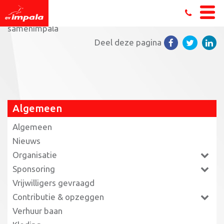
Home
»
Hoe werkt het coronatoegangsbewijs?
»
samenimpala
Deel deze pagina
Algemeen
Algemeen
Nieuws
Organisatie
Sponsoring
Vrijwilligers gevraagd
Contributie & opzeggen
Verhuur baan