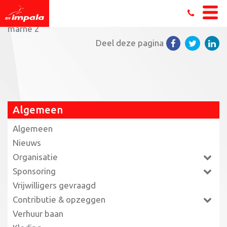
Home
»
De terugblik van… Marne van der Kooi
»
marne 2
Deel deze pagina
Algemeen
Algemeen
Nieuws
Organisatie
Sponsoring
Vrijwilligers gevraagd
Contributie & opzeggen
Verhuur baan