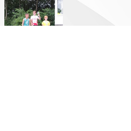
Hoe is het gegaan?
Het ging heel goed. Ik heb me voorbereid door aan de
wedstrijdtrainingen mee te doen. Met rond de 3000
punten werd ik kampioen bij de jongens junioren D1 en
kreeg een gouden medaille en een mooie grote
bokaal mee naar huis. Een heel geslaagd weekend.