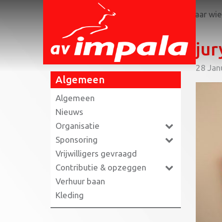
Home
»
Dit juryhesje past iedereen, maar wie
jur
28 Jan
Algemeen
Algemeen
Nieuws
Organisatie
Sponsoring
Vrijwilligers gevraagd
Contributie & opzeggen
Verhuur baan
Kleding