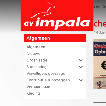
Home
»
Impala krijgt royale cheque van de G
ch
14 Jan
Algemeen
Algemeen
Nieuws
Organisatie
Sponsoring
Vrijwilligers gevraagd
Contributie & opzeggen
Verhuur baan
Kleding