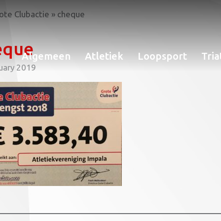
rote Clubactie
»
cheque
eque
Algemeen
Atletiek
Loopsport
Tria
uary 2019