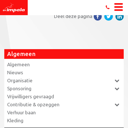
Home
»
Ingrid Tjepkema over Safe-ID
»
unnamed
Deel deze pagina
Algemeen
Algemeen
Nieuws
Organisatie
Sponsoring
Vrijwilligers gevraagd
Contributie & opzeggen
Verhuur baan
Kleding