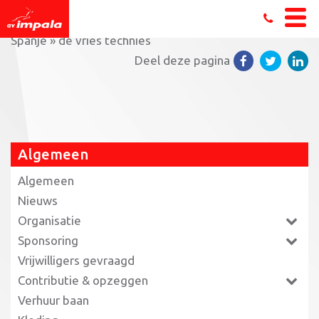
Home
»
Jeugdtriatleten AV Impala debuteren op EK in
Spanje
»
de vries technies
Deel deze pagina
Algemeen
Algemeen
Nieuws
Organisatie
Sponsoring
Vrijwilligers gevraagd
Contributie & opzeggen
Verhuur baan