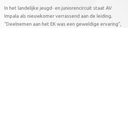
In het landelijke jeugd- en juniorencircuit staat AV
Impala als nieuwkomer verrassend aan de leiding.
“Deelnemen aan het EK was een geweldige ervaring”,
laat trainster Lizette van der Vegt weten. “Ze konden
zich meten aan de allerbeste jeugd van Europa. Dat
motiveert natuurlijk enorm.”
Beloning
In vier jaar tijd is de groep jeugdtriatleten gegroeid
van zes naar maar liefst dertig leden. “Het is echt een
hele enthousiaste en betrokken groep met leden uit
Drachten, Dokkum, Jubbega en Heerenveen.”
Meedoen aan deze wedstrijd is een geweldige
beloning voor hun trainingsinzet.
Sponsors maken het mogelijk!