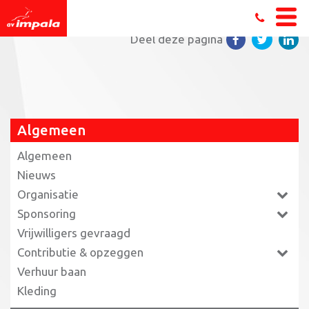
Home
»
Winterse editie BCD Run
»
021-_MG_0009
Deel deze pagina
Algemeen
Algemeen
Nieuws
Organisatie
Sponsoring
Vrijwilligers gevraagd
Contributie & opzeggen
Verhuur baan
Kleding