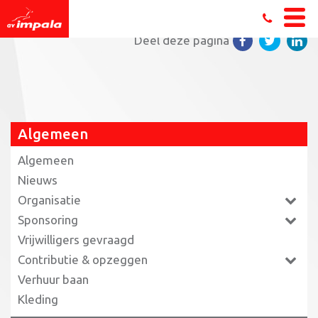
Home
»
Winterse editie BCD Run
»
296-_JDW7671
Deel deze pagina
Algemeen
Algemeen
Nieuws
Organisatie
Sponsoring
Vrijwilligers gevraagd
Contributie & opzeggen
Verhuur baan
Kleding