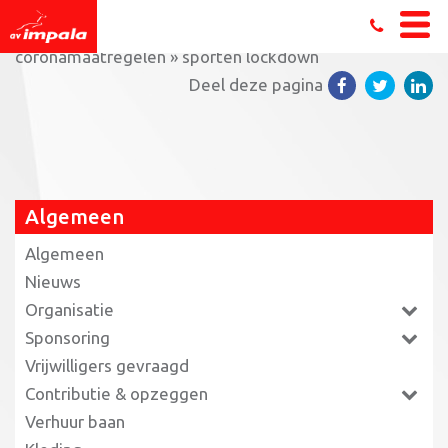
Home
»
Sporten bij Impala: de actuele
coronamaatregelen
»
sporten lockdown
Deel deze pagina
Algemeen
Algemeen
Nieuws
Organisatie
Sponsoring
Vrijwilligers gevraagd
Contributie & opzeggen
Verhuur baan