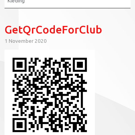
Kleding
GetQrCodeForClub
1 November 2020