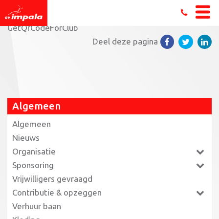
Home
»
Steun Impala met de Grote Clubactie!
»
GetQrCodeForClub
Deel deze pagina
Algemeen
Algemeen
Nieuws
Organisatie
Sponsoring
Vrijwilligers gevraagd
Contributie & opzeggen
Verhuur baan