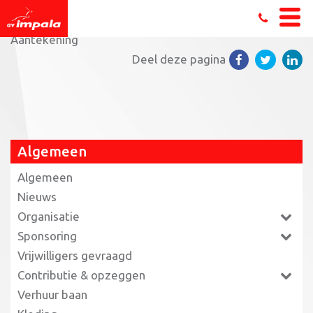
Home
»
Super Sunday in Almere voor triatleten
»
Aantekening
Deel deze pagina
Algemeen
Algemeen
Nieuws
Organisatie
Sponsoring
Vrijwilligers gevraagd
Contributie & opzeggen
Verhuur baan