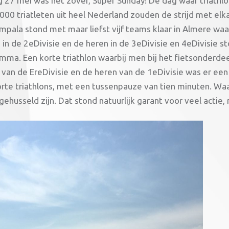
 27 mei was het zover, Super Sunday! De dag waar triathlo
000 triatleten uit heel Nederland zouden de strijd met e
Impala stond met maar liefst vijf teams klaar in Almere wa
n de 2eDivisie en de heren in de 3eDivisie en 4eDivisie st
ma. Een korte triathlon waarbij men bij het fietsonderdeel
van de EreDivisie en de heren van de 1eDivisie was er een 
orte triathlons, met een tussenpauze van tien minuten. Waar
gehusseld zijn. Dat stond natuurlijk garant voor veel actie,