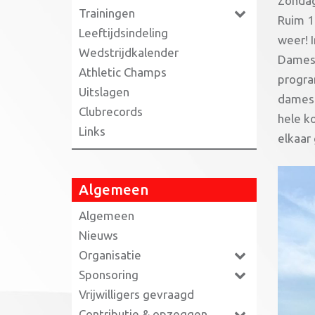
Zondag
Trainingen
Ruim 1
Leeftijdsindeling
weer! 
Wedstrijdkalender
Dames i
Athletic Champs
program
Uitslagen
dames 
Clubrecords
hele k
Links
elkaar 
Algemeen
Algemeen
Nieuws
Organisatie
Sponsoring
Vrijwilligers gevraagd
Contributie & opzeggen