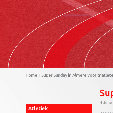
Home
»
Super Sunday in Almere voor triatlet
Sup
4 June
Atletiek