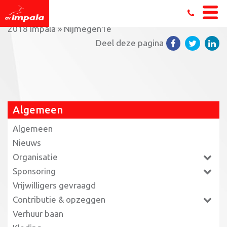
Home
»
Terugblik: Teamcompetities Triathlon seizoen
2018 Impala
»
Nijmegen1e
Deel deze pagina
Algemeen
Algemeen
Nieuws
Organisatie
Sponsoring
Vrijwilligers gevraagd
Contributie & opzeggen
Verhuur baan