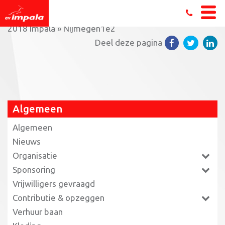
Home
»
Terugblik: Teamcompetities Triathlon seizoen
2018 Impala
»
Nijmegen1e2
Deel deze pagina
Algemeen
Algemeen
Nieuws
Organisatie
Sponsoring
Vrijwilligers gevraagd
Contributie & opzeggen
Verhuur baan