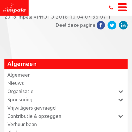
Home
»
Terugblik: Teamcompetities Triathlon seizoen
2018 Impala
»
PHOTO-2018-10-04-07-36-07-1
Deel deze pagina
Algemeen
Algemeen
Nieuws
Organisatie
Sponsoring
Vrijwilligers gevraagd
Contributie & opzeggen
Verhuur baan