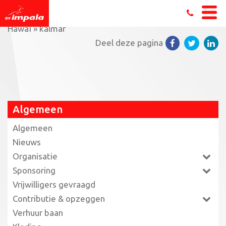
Home
»
Triathleten kwalificeren zich voor de EK in
Hawaï
»
kalmar
Deel deze pagina
Algemeen
Algemeen
Nieuws
Organisatie
Sponsoring
Vrijwilligers gevraagd
Contributie & opzeggen
Verhuur baan