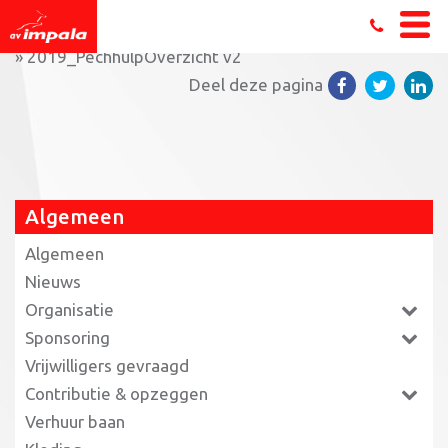
Home
»
Triathlon jeugdleden maken zich klaar voor EK
»
2019_PechhulpOverzicht v2
Deel deze pagina
Algemeen
Algemeen
Nieuws
Organisatie
Sponsoring
Vrijwilligers gevraagd
Contributie & opzeggen
Verhuur baan