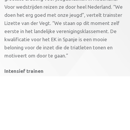
Voor wedstrijden reizen ze door heel Nederland. “We
doen het erg goed met onze jeugd”, vertelt trainster
Lizette van der Vegt. “We staan op dit moment zelf
eerste in het landelijke verenigingsklassement. De
kwalificatie voor het EK in Spanje is een mooie
beloning voor de inzet die de triatleten tonen en
motiveert om door te gaan.”
Intensief trainen
De meeste jeugdleden trainen minimaal vier keer per
week. Zwem-, hardloop- en fietstrainingen wisselen
elkaar af. Het trainen kost tijd, maar de sporters
hebben het er graag voor over. “Het is meer dan
sporten, we hebben het ook erg gezellig samen”, daar
zijn de meeste triatleten van de jeugdgroep het wel
over eens. Negen triatleten maken zich klaar voor het