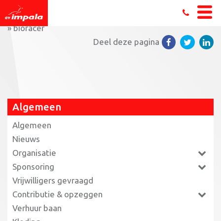
Home
»
Triathlon jeugdleden maken zich klaar voor EK
»
bioracer
Deel deze pagina
Algemeen
Algemeen
Nieuws
Organisatie
Sponsoring
Vrijwilligers gevraagd
Contributie & opzeggen
Verhuur baan