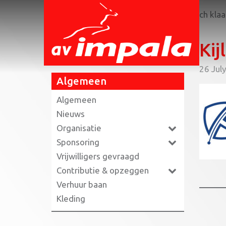
Home
»
Triathlon jeugdleden maken zich klaa
Kij
26 Jul
Algemeen
Algemeen
Nieuws
Organisatie
Sponsoring
Vrijwilligers gevraagd
Contributie & opzeggen
Verhuur baan
Kleding