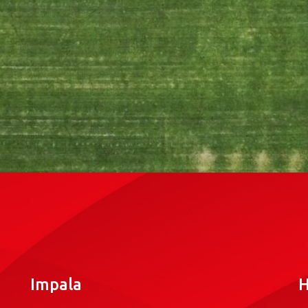
Impala
H