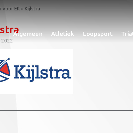
r voor EK
»
Kijlstra
lstra
Algemeen
Atletiek
Loopsport
Tria
y 2022