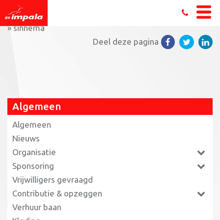
Home
»
Triathlon jeugdleden maken zich klaar voor EK
»
sinnema
Deel deze pagina
Algemeen
Algemeen
Nieuws
Organisatie
Sponsoring
Vrijwilligers gevraagd
Contributie & opzeggen
Verhuur baan