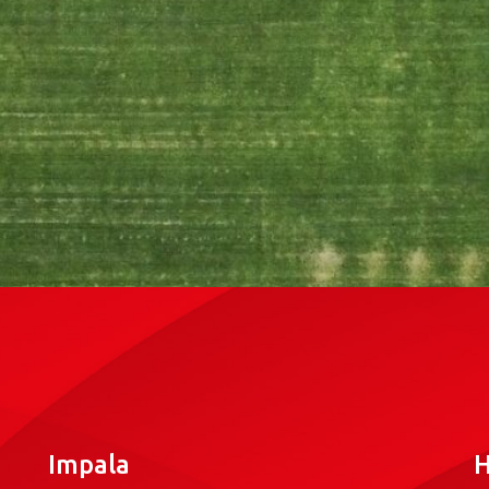
Impala
H