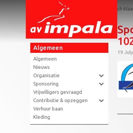
Home
»
Triathlon jeugdleden maken zich klaa
Sp
10
Algemeen
19 Jul
Algemeen
Nieuws
Organisatie
Sponsoring
Vrijwilligers gevraagd
Contributie & opzeggen
Verhuur baan
Kleding