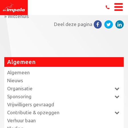
Home
»
Triathlon jeugdleden maken zich klaar voor EK
»
Wittehuis
Deel deze pagina
Algemeen
Algemeen
Nieuws
Organisatie
Sponsoring
Vrijwilligers gevraagd
Contributie & opzeggen
Verhuur baan