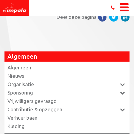
Home
»
Triathlon teamcompetitie in Weert
»
weert
Deel deze pagina
Algemeen
Algemeen
Nieuws
Organisatie
Sponsoring
Vrijwilligers gevraagd
Contributie & opzeggen
Verhuur baan
Kleding