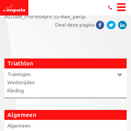
Home
»
Triathlon
»
Kleding triathlon
»
PRJ21-
002088_Prof-Bodyfit-SS-Men_persp
Deel deze pagina
Triathlon
Trainingen
Wedstrijden
Kleding
Algemeen
Algemeen