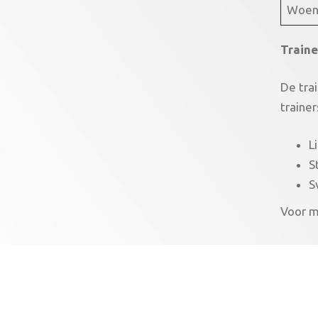
Woen
Traine
De tra
traine
L
S
S
Voor m