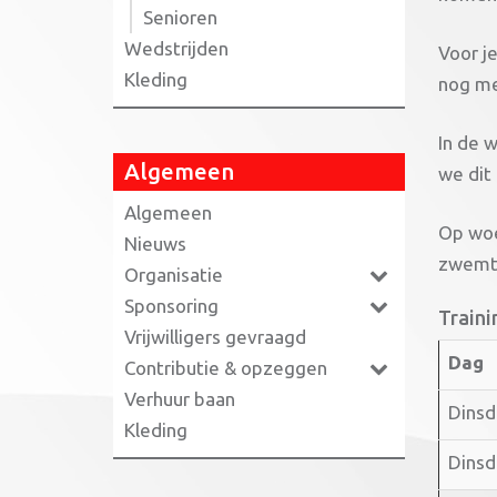
Senioren
Wedstrijden
Voor j
Kleding
nog me
In de 
Algemeen
we dit
Algemeen
Op woe
Nieuws
zwemtr
Organisatie
Sponsoring
Traini
Vrijwilligers gevraagd
Dag
Contributie & opzeggen
Verhuur baan
Dinsd
Kleding
Dinsd