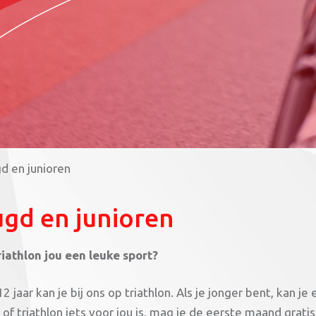
d en junioren
gd en junioren
triathlon jou een leuke sport?
2 jaar kan je bij ons op triathlon. Als je jonger bent, kan j
of triathlon iets voor jou is, mag je de eerste maand grati