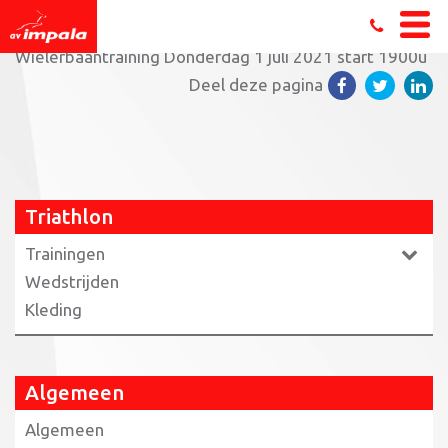
Home
»
Triathlon
»
Trainingen triathlon
»
Senioren
»
Wielerbaantraining Donderdag 1 juli 2021 start 1900u
Deel deze pagina
Triathlon
Trainingen
Wedstrijden
Kleding
Algemeen
Algemeen