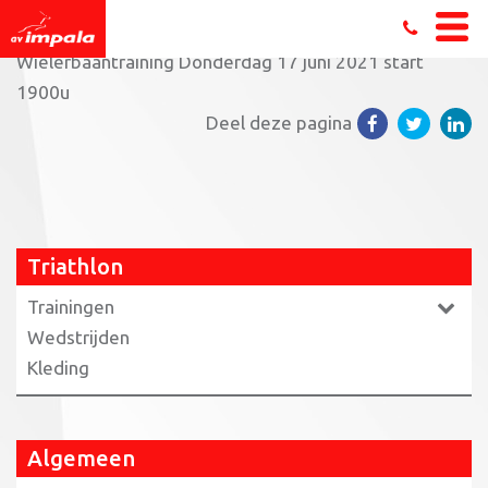
Home
»
Triathlon
»
Trainingen triathlon
»
Senioren
»
Wielerbaantraining Donderdag 17 juni 2021 start
1900u
Deel deze pagina
Triathlon
Trainingen
Wedstrijden
Kleding
Algemeen