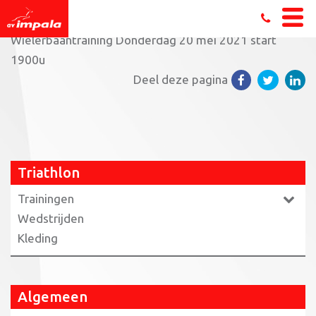
Home
»
Triathlon
»
Trainingen triathlon
»
Senioren
»
Wielerbaantraining Donderdag 20 mei 2021 start
1900u
Deel deze pagina
Triathlon
Trainingen
Wedstrijden
Kleding
Algemeen