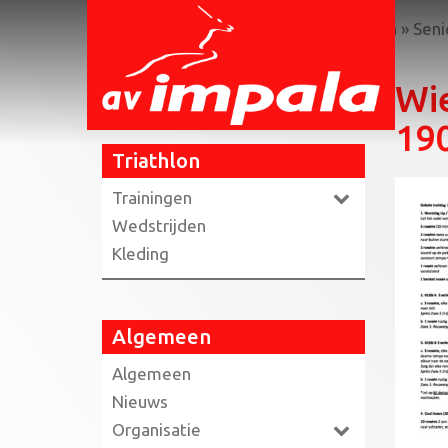
Home
»
Triathlon
»
Trainingen triathlon
»
Seni
Wie
19
Triathlon
Trainingen
Wedstrijden
Kleding
Algemeen
Algemeen
Nieuws
Organisatie