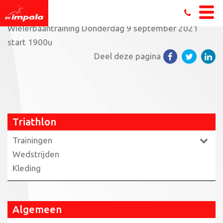
Home
»
Triathlon
»
Trainingen triathlon
»
Senioren
»
Wielerbaantraining Donderdag 9 september 2021
start 1900u
Deel deze pagina
Triathlon
Trainingen
Wedstrijden
Kleding
Algemeen