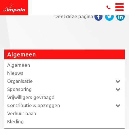
Home
»
Tweemaal een triathlondebuut
»
hetty2
Deel deze pagina
Algemeen
Algemeen
Nieuws
Organisatie
Sponsoring
Vrijwilligers gevraagd
Contributie & opzeggen
Verhuur baan
Kleding