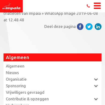
Home
»
Vruchtbaar pinksterweekend voor de
triatleten van Impala
»
WhatsApp Image 2019-06-08
at 12.48.48
Deel deze pagina
Algemeen
Algemeen
Nieuws
Organisatie
Sponsoring
Vrijwilligers gevraagd
Contributie & opzeggen