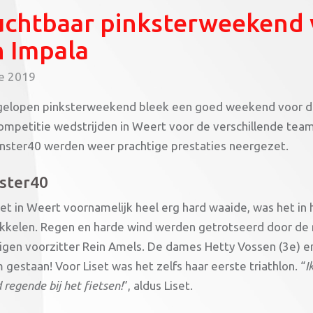
chtbaar pinksterweekend v
n Impala
e 2019
gelopen pinksterweekend bleek een goed weekend voor de t
mpetitie wedstrijden in Weert voor de verschillende teams
nster40 werden weer prachtige prestaties neergezet.
ster40
et in Weert voornamelijk heel erg hard waaide, was het in 
ikkelen. Regen en harde wind werden getrotseerd door de m
igen voorzitter Rein Amels. De dames Hetty Vossen (3e) en
gestaan! Voor Liset was het zelfs haar eerste triathlon. “
I
 regende bij het fietsen!
”, aldus Liset.