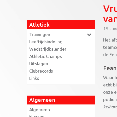
Vru
va
Atletiek
15 Jun
Trainingen
Het af
Leeftijdsindeling
teamco
Wedstrijdkalender
de Fea
Athletic Champs
Uitslagen
Fean
Clubrecords
Waar h
Links
echt b
onze e
Algemeen
podium 
keihard
Algemeen
Nieuws