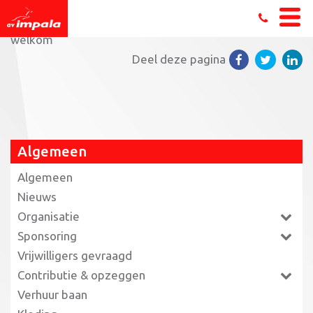
Home
»
Welkom bij de online ALV op 29 juni 2020
»
welkom
Deel deze pagina
Algemeen
Algemeen
Nieuws
Organisatie
Sponsoring
Vrijwilligers gevraagd
Contributie & opzeggen
Verhuur baan