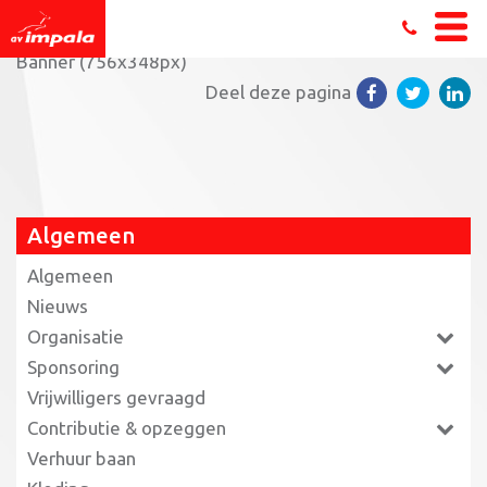
Home
»
Wie koopt het eerste Superlot?
»
GCA –
Banner (756x348px)
Deel deze pagina
Algemeen
Algemeen
Nieuws
Organisatie
Sponsoring
Vrijwilligers gevraagd
Contributie & opzeggen
Verhuur baan