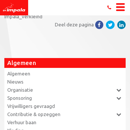
Home
»
Wij deden mee aan Global Running Day!
»
Impala_verkleind
Deel deze pagina
Algemeen
Algemeen
Nieuws
Organisatie
Sponsoring
Vrijwilligers gevraagd
Contributie & opzeggen
Verhuur baan