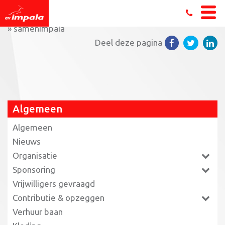
Home
»
Wij hebben de slingers opgehangen bij Impala!
»
samenimpala
Deel deze pagina
Algemeen
Algemeen
Nieuws
Organisatie
Sponsoring
Vrijwilligers gevraagd
Contributie & opzeggen
Verhuur baan